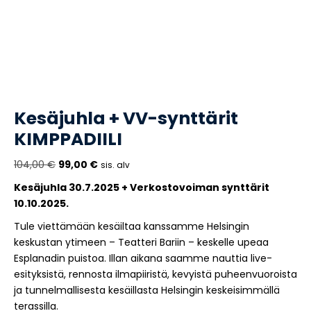
Kesäjuhla + VV-synttärit
KIMPPADIILI
Alkuperäinen
Nykyinen
104,00
€
99,00
€
sis. alv
hinta
hinta
Kesäjuhla 30.7.2025 + Verkostovoiman synttärit
oli:
on:
10.10.2025.
104,00 €.
99,00 €.
Tule viettämään kesäiltaa kanssamme Helsingin
keskustan ytimeen – Teatteri Bariin – keskelle upeaa
Esplanadin puistoa. Illan aikana saamme nauttia live-
esityksistä, rennosta ilmapiiristä, kevyistä puheenvuoroista
ja tunnelmallisesta kesäillasta Helsingin keskeisimmällä
terassilla.