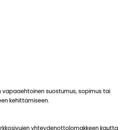
lön vapaaehtoinen suostumus, sopimus tai
teen kehittämiseen.
n verkkosivujen yhteydenottolomakkeen kautta