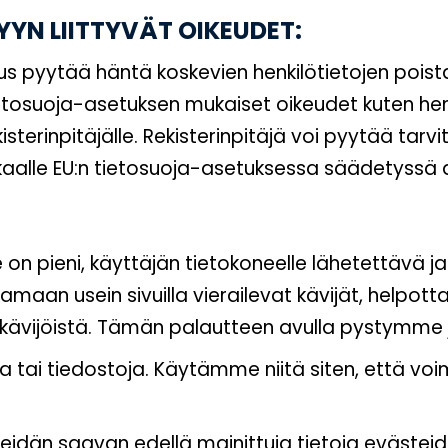
YYN LIITTYVÄT OIKEUDET:
keus pyytää häntä koskevien henkilötietojen poi
n tietosuoja-asetuksen mukaiset oikeudet kuten henk
rekisterinpitäjälle. Rekisterinpitäjä voi pyytää 
akkaalle EU:n tietosuoja-asetuksessa säädetyssä 
pieni, käyttäjän tietokoneelle lähetettävä ja s
tamaan usein sivuilla vierailevat kävijät, helpott
̈vijöistä. Tämän palautteen avulla pystymme 
ta tai tiedostoja. Käytämme niitä siten, että v
meidän saavan edellä mainittuja tietoja evästeide