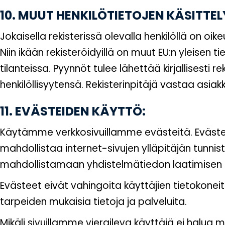
10. MUUT HENKILÖTIETOJEN KÄSITTEL
Jokaisella rekisterissä olevalla henkilöllä on oi
Niin ikään rekisteröidyillä on muut EU:n yleise
tilanteissa. Pyynnöt tulee lähettää kirjallisesti 
henkilöllisyytensä. Rekisterinpitäjä vastaa asi
11. EVÄSTEIDEN KÄYTTÖ:
Käytämme verkkosivuillamme evästeitä. Eväste on 
mahdollistaa internet-sivujen ylläpitäjän tunnis
mahdollistamaan yhdistelmätiedon laatimisen ka
Evästeet eivät vahingoita käyttäjien tietokonei
tarpeiden mukaisia tietoja ja palveluita.
Mikäli sivuillamme vieraileva käyttäjä ei halua 