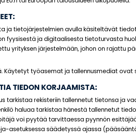
oja EU:n tai Euroopan talousalueen ulkopuolella.
EET:
a ja tietojärjestelmien avulla käsiteltävät tie
iston fyysisestä ja digitaalisesta tietoturvasta hu
ttu yrityksen järjestelmään, johon on rajattu pää
tä. Käytetyt työasemat ja tallennusmediat ovat 
TIA TIEDON KORJAAMISTA:
ikeus tarkistaa rekisteriin tallennetut tietonsa ja
enkilö haluaa tarkistaa hänestä tallennetut tiedo
erinpitäjä voi pyytää tarvittaessa pyynnön esittäj
oja-asetuksessa säädetyssä ajassa (pääsäänt