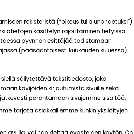
stamiseen rekisteristä (”oikeus tulla unohdetuksi”).
ilötietojen käsittelyn rajoittaminen tietyissä
tarvittaessa pyynnön esittäjää todistamaan
ajassa (pääsääntöisesti kuukauden kuluessa).
iellä säilytettävä tekstitiedosto, joka
amaan kävijöiden kirjautumista sivuille sekä
jatkuvasti parantamaan sivujemme sisältöä.
oimme tarjota asiakkaillemme kunkin yksilöityjen
n avulla, voi hän kieltää evästeiden käytön. On