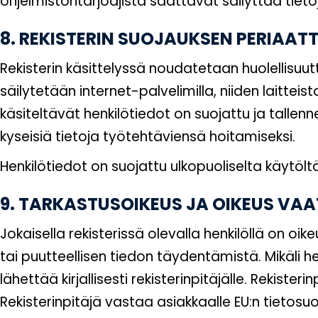
ohjelmistontarjoajista saattavat säilyttää tiet
8. REKISTERIN SUOJAUKSEN PERIAATT
Rekisterin käsittelyssä noudatetaan huolellisuutt
säilytetään internet-palvelimilla, niiden laitte
käsiteltävät henkilötiedot on suojattu ja tallenne
kyseisiä tietoja työtehtäviensä hoitamiseksi.
Henkilötiedot on suojattu ulkopuoliselta käytöl
9. TARKASTUSOIKEUS JA OIKEUS VAA
Jokaisella rekisterissä olevalla henkilöllä on o
tai puutteellisen tiedon täydentämistä. Mikäli h
lähettää kirjallisesti rekisterinpitäjälle. Rekist
Rekisterinpitäjä vastaa asiakkaalle EU:n tietosu