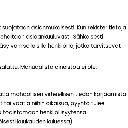
dot suojataan asianmukaisesti. Kun rekisteritietoja
olehditaan asiaankuuluvasti. Sähköisesti
sy vain sellaisilla henkilöillä, jotka tarvitsevat
salattu. Manuaalista aineistoa ei ole.
 vaatia mahdollisen virheellisen tiedon korjaamista
t tai vaatia niihin oikaisua, pyyntö tulee
ää todistamaan henkilöllisyytensä.
öisesti kuukauden kuluessa).