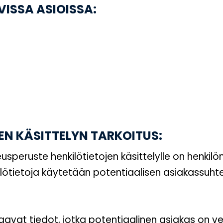
EVISSA ASIOISSA:
EN KÄSITTELYN TARKOITUS:
speruste henkilötietojen käsittelylle on henki
kilötietoja käytetään potentiaalisen asiakassuh
seuraavat tiedot, jotka potentiaalinen asiakas o