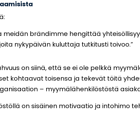
taamisista
ä:
 meidän brändimme hengittää yhteisöllisyyde
oita nykypäivän kuluttaja tutkitusti toivoo.”
vuus on siinä, että se ei ole pelkkä myymäl
miset kohtaavat toisensa ja tekevät töitä yhd
organisaation – myymälähenkilöstöstä asiak
östöllä on sisäinen motivaatio ja intohimo t