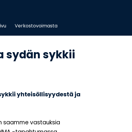
ivu
Verkostovoimasta
a sydän sykkii
ykkii yhteisöllisyydestä ja
n saamme vastauksia
OIMA -tapahtumassa