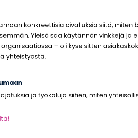
maan konkreettisia oivalluksia siitä, miten 
isemmän. Yleisö saa käytännön vinkkejä ja es
organisaatiossa – oli kyse sitten asiakask
tä yhteistyöstä.
itumaan
atuksia ja työkaluja siihen, miten yhteisöll
ltä!