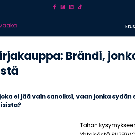
Etus
rjakauppa: Brändi, jonk
estä
oka ei jää vain sanoiksi, vaan jonka sydän s
isista?
Tähän kysymyksee
Yhteisöstä SUPERV