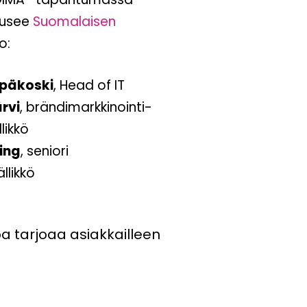
nousee
Suomalaisen
o:
ppäkoski
, Head of IT
rvi
, brändimarkkinointi-
likkö
ing
, seniori
llikkö
a tarjoaa asiakkailleen