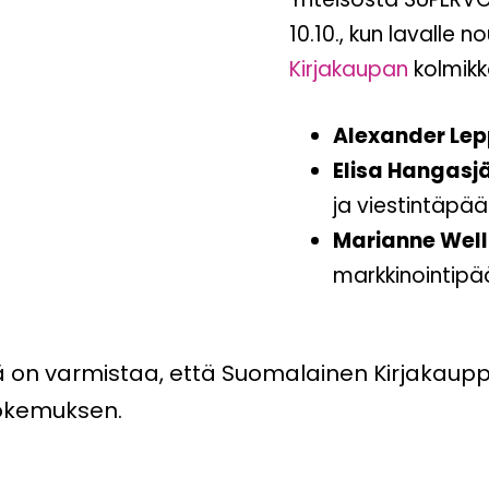
10.10., kun lavalle 
Kirjakaupan
kolmikk
Alexander Le
Elisa Hangasjä
ja viestintäpääl
Marianne Well
markkinointipää
 on varmistaa, että Suomalainen Kirjakaupp
okemuksen.