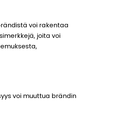
brändistä voi rakentaa
imerkkejä, joita voi
okemuksesta,
isyys voi muuttua brändin