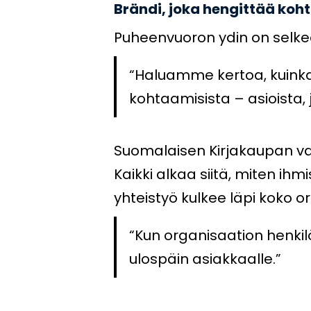
Brändi, joka hengittää koh
Puheenvuoron ydin on selke
“Haluamme kertoa, kuinka
kohtaamisista – asioista, j
Suomalaisen Kirjakaupan vah
Kaikki alkaa siitä, miten ih
yhteistyö kulkee läpi koko 
“Kun organisaation henkil
ulospäin asiakkaalle.”