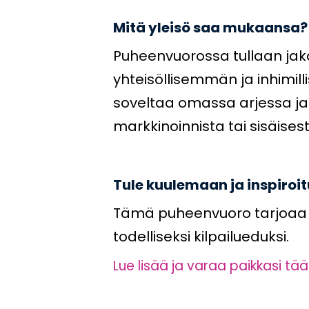
Mitä yleisö saa mukaansa?
Puheenvuorossa tullaan jaka
yhteisöllisemmän ja inhimill
soveltaa omassa arjessa ja 
markkinoinnista tai sisäises
Tule kuulemaan ja inspiro
Tämä puheenvuoro tarjoaa aj
todelliseksi kilpailueduksi.
Lue lisää ja varaa paikkasi tää