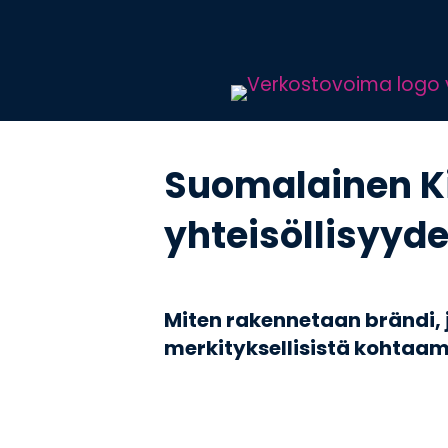
Suomalainen Ki
yhteisöllisyyd
Miten rakennetaan brändi, j
merkityksellisistä kohtaam