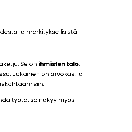
stä ja merkityksellisistä
äketju. Se on
ihmisten talo
.
essä. Jokainen on arvokas, ja
askohtaamisiin.
ehdä työtä, se näkyy myös