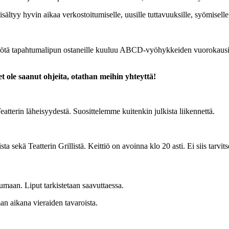
sältyy hyvin aikaa verkostoitumiselle, uusille tuttavuuksille, syömisell
ötä tapahtumalipun ostaneille kuuluu ABCD-vyöhykkeiden vuorokausilipp
 ole saanut ohjeita, otathan meihin yhteyttä!
atterin läheisyydestä. Suosittelemme kuitenkin julkista liikennettä.
a sekä Teatterin Grillistä. Keittiö on avoinna klo 20 asti. Ei siis tarvitse
umaan. Liput tarkistetaan saavuttaessa.
an aikana vieraiden tavaroista.