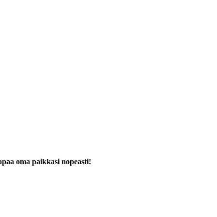
i.
paa oma paikkasi nopeasti!
ästä!