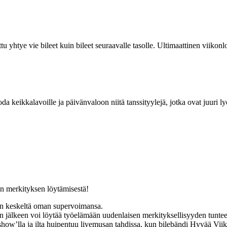
tu yhtye vie bileet kuin bileet seuraavalle tasolle. Ultimaattinen viik
eikkalavoille ja päivänvaloon niitä tanssityylejä, jotka ovat juuri lyöm
n merkityksen löytämisestä!
en keskeltä oman supervoimansa.
an jälkeen voi löytää työelämään uudenlaisen merkityksellisyyden tunte
how’lla ja ilta huipentuu livemusan tahdissa, kun bilebändi Hyvää Viik