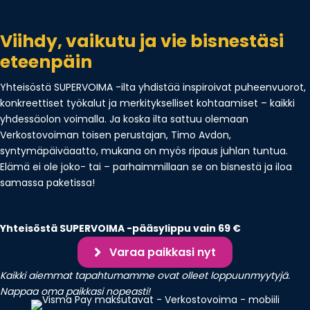
Viihdy, vaikutu ja vie bisnestäsi
eteenpäin
Yhteisöstä SUPERVOIMA -ilta yhdistää inspiroivat puheenvuorot,
konkreettiset työkalut ja merkitykselliset kohtaamiset – kaikki
yhdessäolon voimalla. Ja koska ilta sattuu olemaan
Verkostovoiman toisen perustajan, Timo Avdon,
syntymäpäiväaatto, mukana on myös ripaus juhlan tuntua.
Elämä ei ole joko- tai – parhaimmillaan se on bisnestä ja iloa
samassa paketissa!
Yhteisöstä SUPERVOIMA -pääsylippu vain 69 €
Varaa paikkasi nyt
Kaikki aiemmat tapahtumamme ovat olleet loppuunmyytyjä.
Nappaa oma paikkasi nopeasti!