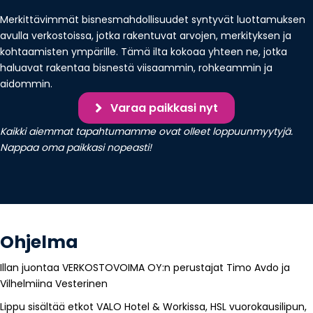
Merkittävimmät bisnesmahdollisuudet syntyvät luottamuksen
avulla verkostoissa, jotka rakentuvat arvojen, merkityksen ja
kohtaamisten ympärille. Tämä ilta kokoaa yhteen ne, jotka
haluavat rakentaa bisnestä viisaammin, rohkeammin ja
aidommin.
Varaa paikkasi nyt
Kaikki aiemmat tapahtumamme ovat olleet loppuunmyytyjä.
Nappaa oma paikkasi nopeasti!
Ohjelma
Illan juontaa VERKOSTOVOIMA OY:n perustajat Timo Avdo ja
Vilhelmiina Vesterinen
Lippu sisältää etkot VALO Hotel & Workissa, HSL vuorokausilipun,