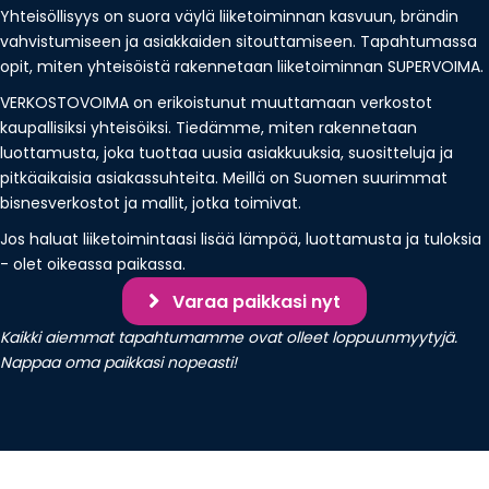
Yhteisöllisyys on suora väylä liiketoiminnan kasvuun, brändin
vahvistumiseen ja asiakkaiden sitouttamiseen. Tapahtumassa
opit, miten yhteisöistä rakennetaan liiketoiminnan SUPERVOIMA.
VERKOSTOVOIMA on erikoistunut muuttamaan verkostot
kaupallisiksi yhteisöiksi. Tiedämme, miten rakennetaan
luottamusta, joka tuottaa uusia asiakkuuksia, suositteluja ja
pitkäaikaisia asiakassuhteita. Meillä on Suomen suurimmat
bisnesverkostot ja mallit, jotka toimivat.
Jos haluat liiketoimintaasi lisää lämpöä, luottamusta ja tuloksia
- olet oikeassa paikassa.
Varaa paikkasi nyt
Kaikki aiemmat tapahtumamme ovat olleet loppuunmyytyjä.
Nappaa oma paikkasi nopeasti!